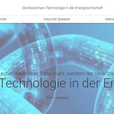
Die Blockchain-Technologie in der Energiewirtschaft
ennen
Keynote Speaker
Meine
t schon heute kein Trend mehr, sondern der neue St
Technologie in der E
3 Min. Lesezeit