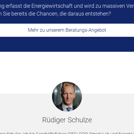
rung erfasst die Energiewirtschaft und wird zu massiven V
n Sie bereits die Chancen, die daraus entstehen?
Mehr zu unserem Beratungs-Angebot
Rüdiger Schulze