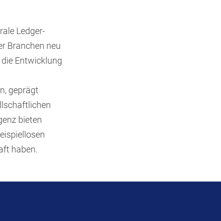
ale Ledger-
ler Branchen neu
 die Entwicklung
n, geprägt
llschaftlichen
igenz bieten
ispiellosen
aft haben.