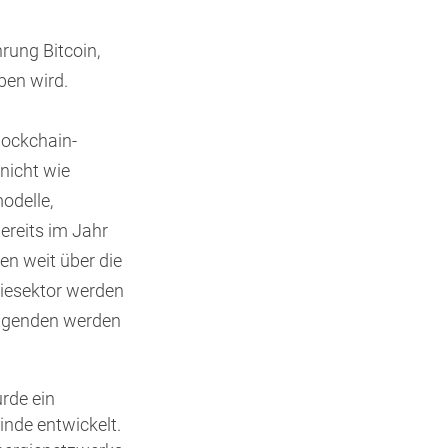
rung Bitcoin,
ben wird.
lockchain-
nicht wie
modelle,
reits im Jahr
n weit über die
iesektor werden
olgenden werden
rde ein
nde entwickelt.