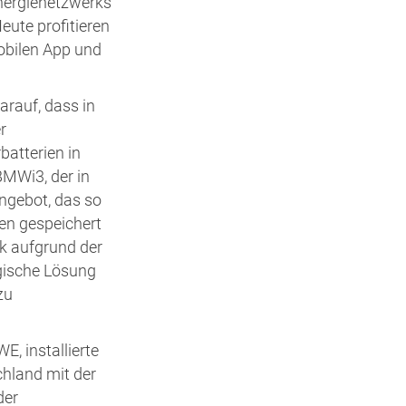
Energienetzwerks
eute profitieren
bilen App und
arauf, dass in
r
batterien in
BMWi3, der in
angebot, das so
len gespeichert
nk aufgrund der
gische Lösung
zu
, installierte
chland mit der
der