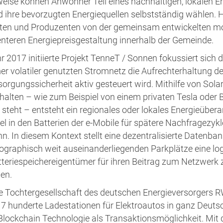
Weise können Anwohner Teil eines nachhaltigen, lokalen 
 ihre bevorzugten Energiequellen selbstständig wählen. H
en und Produzenten von der gemeinsam entwickelten mo
ienteren Energiepreisgestaltung innerhalb der Gemeinde.
 2017 initiierte Projekt TenneT / Sonnen fokussiert sich d
r volatiler genutzten Stromnetz die Aufrechterhaltung de
orgungssicherheit aktiv gesteuert wird. Mithilfe von Solar
halten – wie zum Beispiel von einem privaten Tesla oder 
 steht – entsteht ein regionales oder lokales Energieüber
el in den Batterien der e-Mobile für spätere Nachfragezyk
n. In diesem Kontext stellt eine dezentralisierte Datenba
ographisch weit auseinanderliegenden Parkplätze eine lo
tteriespeichereigentümer für ihren Beitrag zum Netzwerk 
en.
ne Tochtergesellschaft des deutschen Energieversorgers RWE
7 hunderte Ladestationen für Elektroautos in ganz Deuts
lockchain Technologie als Transaktionsmöglichkeit. Mit 