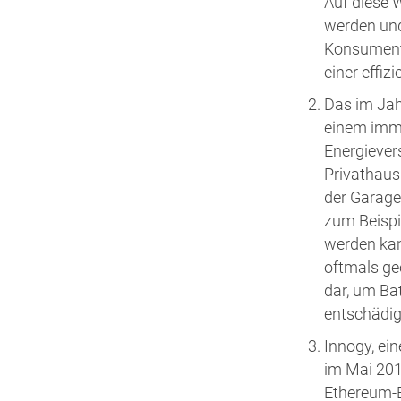
Auf diese 
werden und
Konsument
einer effiz
Das im Jahr
einem imme
Energievers
Privathaus
der Garage
zum Beispi
werden kan
oftmals ge
dar, um Ba
entschädig
Innogy, ei
im Mai 201
Ethereum-B