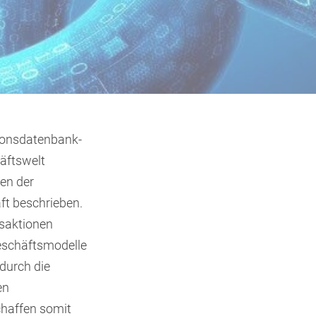
ktionsdatenbank-
häftswelt
ien der
ft beschrieben.
nsaktionen
eschäftsmodelle
durch die
en
chaffen somit