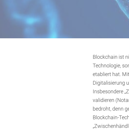
Blockchain ist n
Technologie, so
etabliert hat. M
Digitalisierung 
Insbesondere „Z
validieren (Not
bedroht, denn g
Blockchain-Tec
„Zwischenhändle