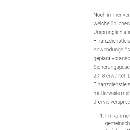
Noch immer verb
welche üblicher
Ursprünglich als
Finanzdienstlei
Anwendungslösu
geplant voransch
Sicherungsgesch
2018 erwartet. 
Finanzdienstle
mittlerweile me
drei vielverspr
Im Rahmen 
gemeinscha