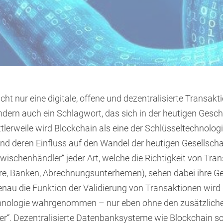
icht nur eine digitale, offene und dezentralisierte Transa
ndern auch ein Schlagwort, das sich in der heutigen Gesc
ittlerweile wird Blockchain als eine der Schlüsseltechnolog
und deren Einfluss auf den Wandel der heutigen Gesellscha
wischenhändler“ jeder Art, welche die Richtigkeit von Tra
are, Banken, Abrechnungsunterhemen), sehen dabei ihre G
enau die Funktion der Validierung von Transaktionen wird 
hnologie wahrgenommen – nur eben ohne den zusätzlich
r“. Dezentralisierte Datenbanksysteme wie Blockchain s