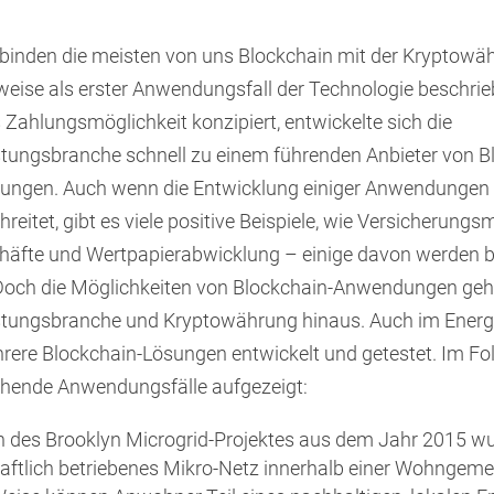
inden die meisten von uns Blockchain mit der Kryptowäh
weise als erster Anwendungsfall der Technologie beschrie
 Zahlungsmöglichkeit konzipiert, entwickelte sich die
stungsbranche schnell zu einem führenden Anbieter von B
ngen. Auch wenn die Entwicklung einiger Anwendungen 
reitet, gibt es viele positive Beispiele, wie Versicherungs
äfte und Wertpapierabwicklung – einige davon werden be
Doch die Möglichkeiten von Blockchain-Anwendungen gehe
istungsbranche und Kryptowährung hinaus. Auch im Energ
hrere Blockchain-Lösungen entwickelt und getestet. Im F
echende Anwendungsfälle aufgezeigt:
des Brooklyn Microgrid-Projektes aus dem Jahr 2015 wu
ftlich betriebenes Mikro-Netz innerhalb einer Wohngemei